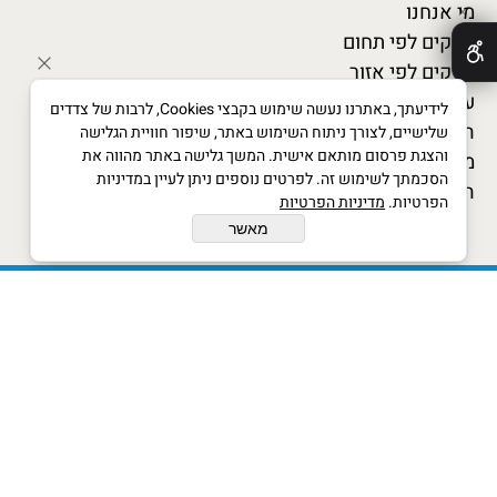
מי אנחנו
✕
עסקים לפי תחום
עסקים לפי אזור
עסקים מומלצים
לידיעתך, באתרנו נעשה שימוש בקבצי Cookies, לרבות של צדדים
המגזין העסקי
שלישיים, לצורך ניתוח השימוש באתר, שיפור חוויית הגלישה
והצגת פרסום מותאם אישית. המשך גלישה באתר מהווה את
מדריך לעסקים חדשים
הסכמתך לשימוש זה. לפרטים נוספים ניתן לעיין במדיניות
הצטרף כמומחה
הפרטיות.
מדיניות הפרטיות
מאשר
xwx © All Rights Reserved