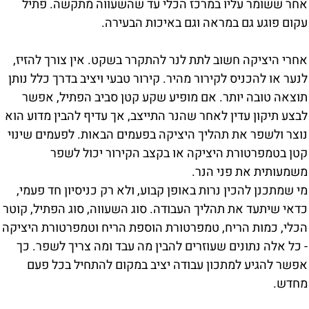
אחר ששומר עליו במרכז הכלי עד שהשעווה מתקשה. פתיל
עקום פוגע גם במראה וגם באיכות הבעירה.
אחרי היציקה חשוב לתת לנר להתקרר בשקט. אין צורך להזיז,
לנער או להכניס לקירור מהיר. קירור טבעי ויציב בדרך כלל נותן
תוצאה טובה יותר. אם מופיע שקע קטן סביב הפתיל, אפשר
לבצע תיקון עדין לאחר שהנר התייצב, אך עדיף להבין מדוע הוא
נוצר ולשפר את תהליך היציקה בפעמים הבאות. לפעמים שינוי
קטן בטמפרטורת היציקה או בקצב הקירור יכול לשפר
משמעותית את פני הנר.
מי שמתכנן להכין נרות באופן קבוע, ולא רק כניסיון חד פעמי,
כדאי שיתעד את תהליך העבודה. סוג השעווה, סוג הפתיל, קוטר
הכלי, כמות הריח, טמפרטורת הוספת הריח וטמפרטורת היציקה
- כל אלה נתונים שעוזרים להבין מה עבד ומה צריך לשפר. כך
אפשר להגיע למתכון עבודה יציב במקום להתחיל בכל פעם
מחדש.