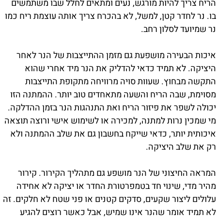
הריח צריך להיות מורגש, נעים ומתאים לחלל שבו משתמשים
בו. נר לחדר קטן, למשל, לא בהכרח צריך אותה עוצמת ריח כמו
נר שמיועד לסלון רחב.
איכות הבעירה מושפעת גם מזמן ההתייצבות של הנר לאחר
היציקה. לא תמיד כדאי להדליק את הנר מיד אחרי שהוא
התקשה מבחוץ. שעוות סויה מרוויחה מתקופת התייצבות
מסוימת, שבה הריח והשעה מתאחדים טוב יותר. ההמתנה הזו
יכולה לשפר את פיזור הריח ואת התנהגות הנר בזמן ההדלקה.
מי שמכין נרות למתנה, למכירה או לשימוש אישי ורוצה תוצאה
איכותית יותר, כדאי שייקח בחשבון גם את שלב ההמתנה ולא
רק את שלב היציקה.
המראה החיצוני של הנר מושפע גם מתהליך הקירור. קירור
מהיר מדי, שינוי חד בטמפרטורת החדר או יציקה לא אחידה
עלולים ליצור שקעים, סדקים קטנים או פני שטח לא חלקים. זה
לא תמיד אומר שהנר אינו שמיש, אבל כאשר רוצים להגיע