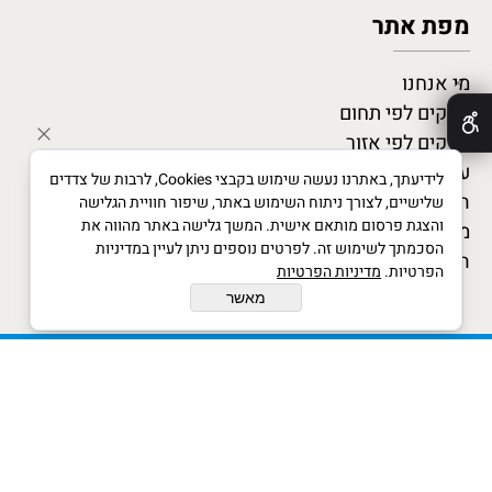
מפת אתר
מי אנחנו
✕
עסקים לפי תחום
עסקים לפי אזור
עסקים מומלצים
לידיעתך, באתרנו נעשה שימוש בקבצי Cookies, לרבות של צדדים
המגזין העסקי
שלישיים, לצורך ניתוח השימוש באתר, שיפור חוויית הגלישה
והצגת פרסום מותאם אישית. המשך גלישה באתר מהווה את
מדריך לעסקים חדשים
הסכמתך לשימוש זה. לפרטים נוספים ניתן לעיין במדיניות
הצטרף כמומחה
הפרטיות.
מדיניות הפרטיות
מאשר
xwx © All Rights Reserved