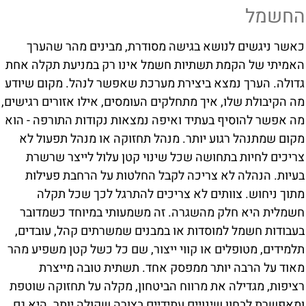
החשמל
כאשר ניגשים לנושא בגישה מסודרת, מבינים מהר שהערך
האמיתי של הקמת תשתיות חשמל אינו רק במניעת תקלה אחת
גדולה. הערך נמצא ביצירת מערכת שאפשר לנהל. מקום שיודע
מה הקיבולת שלו, איך מתחלקים העומסים, אילו אזורים רגישים,
מה אפשר להוסיף בעתיד ואיפה נמצאות נקודות התורפה - הוא
מקום שמתנהל רגוע יותר. מנהל תחזוקה או מנהל תפעול לא
צריכים לחיות בתחושה שכל שינוי קטן עלול לייצר שרשרת
בעיות. הנהלה לא צריכה לקבל החלטות על הרחבת פעילות
מתוך ניחוש. צוותים לא צריכים להתרגל לכך שכל תקלה
חשמלית היא חלק מהשגרה. זה משמעותי במיוחד כשמדובר
בעבודות חשמל למוסדות או במבנים שמשרתים קהל, עובדים,
תלמידים, מטופלים או קווי ייצור, שם כל כשל קטן משפיע מהר
מאוד על הרבה יותר ממפסק אחד. תשתית טובה מייצרת
רציפות, מגדילה את מרווח הביטחון, מקלה על תחזוקה שוטפת
ומאפשרת לבחון שינויים עתידיים בצורה שקולה יותר. היא גם