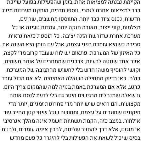
הקיימת נבנתה למציאות אחת, בזמן שהפעילות בפועל שייכת
כבר למציאות אחרת לגמרי. נוספו חדרים, הותקנו מערכות מיזוג
חדשות, נכנס ציוד כבד יותר, התווספו מחשבים, שרתים,
מצלמות, קווי ייצור, תאורה חזקה יותר, עמדות טעינה או כל
מערכת אחרת שדורשת הזנה יציבה. כל תוספת כזאת נראית
סבירה כשהיא עומדת בפני עצמה, אבל עם הזמן היא משנה את
כל האיזון של המערכת. פתאום יש לוח שעובד קרוב מדי לקצה,
אזור אחד שנוטה לבעיות, צרכנים שמתחרים על אותה תשתית,
וקושי להוסיף משהו חדש בלי לחשוש מהתגובה של המערכת
כולה. כאן בדיוק מתחילה השאלה האמיתית. לא אם הכול עובד
כרגע, אלא אם המערכת באמת בנויה למה שהמקום צריך היום.
זו שאלה שמנהלים מרגישים היטב גם בלי לדעת לנסח אותה
מקצועית. הם רואים שיש יותר מדי פתרונות זמניים, יותר מדי
תיקונים שחוזרים על עצמם, ותחושה שכל שינוי קטן מחייב עוד
אילתור. במצב כזה, הקמת תשתיות חשמל אינה מהלך אגרסיבי
או מוגזם, אלא דרך להחזיר שליטה, להבין איפה עומדים, ולבנות
בסיס שיכול לשאת את הפעילות בלי להיגרר כל פעם מחדש