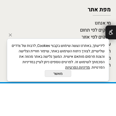
מפת אתר
מי אנחנו
✕
עסקים לפי תחום
עסקים לפי אזור
עסקים מומלצים
לידיעתך, באתרנו נעשה שימוש בקבצי Cookies, לרבות של צדדים
המגזין העסקי
שלישיים, לצורך ניתוח השימוש באתר, שיפור חוויית הגלישה
והצגת פרסום מותאם אישית. המשך גלישה באתר מהווה את
מדריך לעסקים חדשים
הסכמתך לשימוש זה. לפרטים נוספים ניתן לעיין במדיניות
הצטרף כמומחה
הפרטיות.
מדיניות הפרטיות
מאשר
xwx © All Rights Reserved