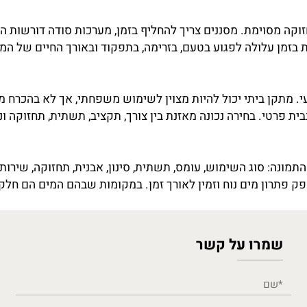
וטה יחסית, ויש מקומות שבהם צריך להכין נקודת מים, חשמל, 
 העבודה. לכן כדאי לחשוב מראש איפה המערכת תעמוד, מי ישת
ימת. מסננים צריך להחליף בזמן, מערכות סודה דורשות החלפת בל
לולה לפגוע בטעם, בזרימה, בתפקוד ובאורך החיים של המערכ
תקן ביתי יכול להיות מצוין לשימוש משפחתי, אך לא בהכרח מ
רטי. בחירה נכונה מאזנת בין צורך, תקציב, תשתית, תחזוקה ונו
סוג השימוש, עומס, תשתית, סינון, אבנית, תחזוקה, שירות, עיצ
ון מים נוח וזמין לאורך זמן. במקומות שבהם המים הם חלק מ
מרו על קשר