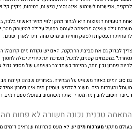
, גודל מכלי האגירה, תדירות התחזוקה ורמת השירות הנדרשת במ
אפשרות לשימוש אינטנסיבי, נגישות, בטיחות, ניקיון קל ויכולת
ויות הנפוצות היא לבחור מתקן לפי מחיר ראשוני בלבד, בלי לב
ולה שאינה מתאימה לעומס בפועל עלולה להישחק מהר, לספק מים
התעסקות ולספק חוויית שימוש נוחה יותר לאורך שנים.
דוק גם את סביבת ההתקנה. האם יש נקודת מים קרובה? האם יש
במטבחים קטנים, למשל, מערכת תת כיורית יכולה לחסוך מקום על
תרון נכון יותר, במיוחד כשמדובר בשימוש של מספר גדול של אנ
המים באזור משפיע על הבחירה. באזורים שבהם קיימת אבנית גבו
רכות מים. חשוב להדגיש שסינון מים אינו פתרון אחיד לכל בעי
שוב להבין מה מטריד את המשתמש בפועל: טעם המים, ריח, אבני
 טכנית נכונה חשובה לא פחות מהעיצוב