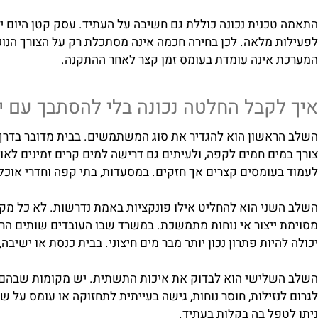
המערכת, האם יש זמינות שירות, האם קיימים חלקי חילוף, האם
פעילות היומיומית. במשרד ללא מים קרים או בבית ספר עם קו
כנית נכונה כוללת גם חשיבה על העתיד. עסק קטן היום יכול 
 מלאה. לכן בחירה חכמה אינה מסתכלת רק על הצורך הנוכחי, א
אינה עומדת בעומס זמן קצר לאחר ההתקנה.
קבל החלטה נכונה בלי להסתבך עם יותר
אשון הוא להגדיר את סוג המשתמשים. בבית מדובר בדרך כלל ב
ם חמים לקפה, ולעיתים גם דרישה למים קרים זמינים לאורך כל ה
עומסים קצרים אך חזקים. במסעדות, בתי קפה וחדרי אוכל, מע
ני הוא להחליט אילו פונקציות באמת נדרשות. לא כל מקום צרי
ייצור אי נוחות מתמשכת. במשרד שבו העובדים שותים הרבה סודה
יות פתרון נכון יותר מבר מים חיצוני. בבית כנסת או ישיבה, 