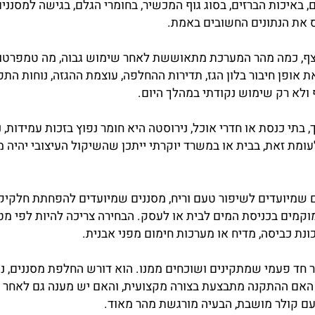
אבל שונים מאוד בפנים. שני מתקנים יכולים להיראות כמעט זה
איכות הברזים, בסוג גוף המכשיר, בחומרי הגלם, בגישה למסננ
הנתונים החשובים באמת.
כמה מהר המערכת מתאוששת לאחר שימוש גבוה, מה טמפרטורת ה
חיבור בלון הגז, תדירות ההחלפה, עוצמת ההגזה, נוחות התפעו
 שימוש נקודתי במהלך היום.
כנסת או חדרי אוכל, נירוסטה היא חומר נפוץ בזכות עמידות, ניק
את, בבית או במשרד יוקרתי ייתכן שהשיקול העיצובי יהיה משמעו
יועדים לשיפור טעם וריח, מסננים שמיועדים להפחתת חלקיקים,
ים בכניסת המים לבית או לעסק. הבחירה צריכה להיות לפי מט
כביסה, מדיח או מערכות חימום מפני אבנית.
פעמי שמתקינים ושוכחים ממנו. הוא דורש החלפת מסננים, ניקוי