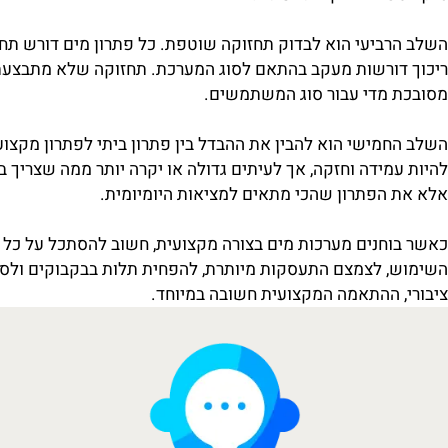
לישי הוא לבדוק את איכות התשתית. יש מקומות שבהם התקנה פש
נזילות, חוסר נוחות, גישה בעייתית לתחזוקה או עומס על שטח
פל בה בקלות בעתיד.
יעי הוא לבדוק תחזוקה שוטפת. כל פתרון מים דורש תחזוקה מסו
ורשות מעקב בהתאם לסוג המערכת. תחזוקה שלא מתבצעת בזמן ע
מדי עבור סוג המשתמשים.
מישי הוא להבין את ההבדל בין פתרון ביתי לפתרון מקצועי. מ
ידה וחזקה, אך לעיתים גדולה או יקרה יותר ממה שצריך בבית פ
הפתרון שהכי מתאים למציאות היומיומית.
נים מערכות מים בצורה מקצועית, חשוב להסתכל על כל התמונה: 
 לצמצם התעסקות מיותרת, להפחית תלות בבקבוקים ולספק פתר
 ההתאמה המקצועית חשובה במיוחד.
ש