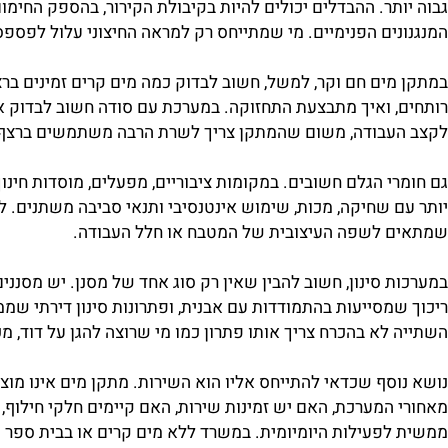
תקני
מערכות מים
יש לא מעט פתרונות שנראים דומים מבחוץ, 
תר. ההבדלים יכולים להיות בקיבולת הקירור, בהספק החימום, ב
ים הפנימיים. מי שמתייחס רק למראה החיצוני עלול לפספס את 
ים חם וקר, למשל, חשוב לבדוק כמה מים קרים זמינים ברצף, 
 ואיך מתבצעת התחזוקה. במערכת עם סודה חשוב לבדוק את אופן 
בודה, משום שהמתקן צריך לשרת הרבה משתמשים ברצף ולא רק
 הגלם חשובים. במקומות ציבוריים, מפעלים, מוסדות חינוך, בתי 
שחיקה, מכות, שימוש אינטנסיבי ותנאי סביבה משתנים. לעומת ז
לשפה העיצובית של המטבח או חלל העבודה.
 סינון, חשוב להבין שאין רק סוג אחד של מסנן. יש מסננים שמ
מסייעות בהתמודדות עם אבנית, ופתרונות סינון דירתי שממוקמ
א בהכרח צריך אותו פתרון כמו מי שרוצה להגן על דוד, מכונת 
סף שכדאי להתייחס אליו הוא השירות. מתקן מים אינו מוצר חד 