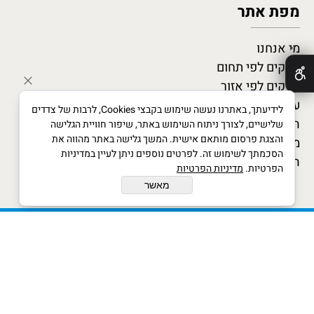
מפת אתר
מי אנחנו
✕
עסקים לפי תחום
עסקים לפי אזור
עסקים מומלצים
לידיעתך, באתרנו נעשה שימוש בקבצי Cookies, לרבות של צדדים
המגזין העסקי
שלישיים, לצורך ניתוח השימוש באתר, שיפור חוויית הגלישה
והצגת פרסום מותאם אישית. המשך גלישה באתר מהווה את
מדריך לעסקים חדשים
הסכמתך לשימוש זה. לפרטים נוספים ניתן לעיין במדיניות
הצטרף כמומחה
הפרטיות.
מדיניות הפרטיות
מאשר
xwx © All Rights Reserved