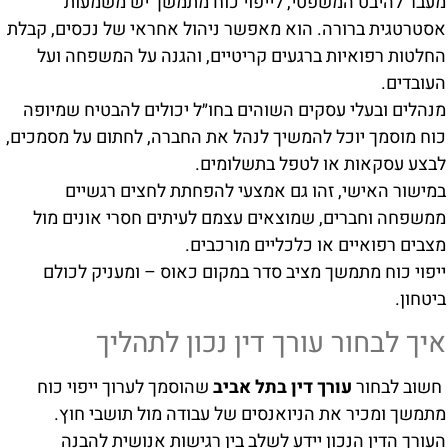
מעבר להיבט המשפטי, לייפוי כוח מתמשך יש משמעות
אסטרטגית ברורה. הוא מאפשר ניהול אחראי של נכסים, קבלת
החלטות רפואיות ברגעים קריטיים, והגנה על המשפחה ועל
העובדים.
מנהלים ובעלי עסקים השוהים בחו״ל יכולים להבטיח שמיופה
כוח מוסמך יוכל להמשיך לנהל את החברה, לחתום על מסמכים,
לבצע עסקאות או לטפל בתשלומים.
במישור האישי, זהו גם אמצעי להפחתת לחצים רגשיים
ממשפחה וחברים, שמוצאים עצמם לעיתים חסרי אונים מול
מצבים רפואיים או כלכליים מורכבים.
ייפוי כוח מתמשך מציב סדר במקום כאוס – ומעניק לכולם
ביטחון.
איך לבחור עורך דין נכון לתהליך
חשוב לבחור
עורך דין בתל אביב
שהוסמך לערוך ייפוי כוח
מתמשך ומכיר את הניואנסים של עבודה מול תושבי חוץ.
העורך הדין הנכון יידע לשלב בין רגישות אנושית להבנה