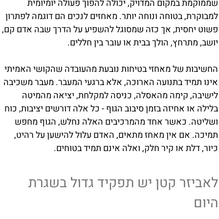
שממוקמת במקום המדויק, יכולה להפוך פעולה יומיומית
למבוקרת, בטוחה ונוחה יותר. מאחזים לנכים הם דוגמה לפתרון
פשוט יחסית, אך כזה שמסוגל להשפיע על הדרך שבה אדם קם,
יושב, מתרחץ, הולך בבית או עובר בין חללים.
החשיבות של מאחזי בטיחות נובעת מהעובדה שהקושי האמיתי
אינו תמיד בתנועה הארוכה, אלא ברגעי המעבר. מעבר משכיבה
לישיבה, קימה מהאסלה, כניסה למקלחת, יציאה מהמיטה
בלילה או אחיזה בזמן סיבוב הגוף - כל אלה דורשים יציבות, כוח
ושליטה. כאשר אחד מהמרכיבים האלה נחלש, הגוף מחפש
תמיכה. אם אין מאחז מתאים, האדם עלול להישען על רהיט,
כיור, דלת או קיר חלק, ואלה אינם תמיד בטוחים.
לאביזר קטן יש תפקיד גדול בשגרת
היום