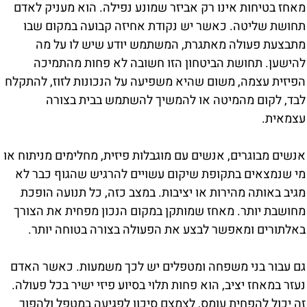
מאחז בטיחות אינו רק אביזר שמונע נפילה. הוא מעניק לאדם
תחושת שליטה. כאשר יש נקודת אחיזה קבועה במקום שבו
מתבצעת פעולה מאתגרת, המשתמש יודע שיש לו על מה
להישען. תחושת הביטחון הזו חשובה לא פחות מהתמיכה
הפיזית עצמה, משום שהיא משפיעה על הנכונות לזוז, להתקלח
לבד, לקום מהמיטה או להמשיך להשתמש בבית בצורה
עצמאית.
אנשים מבוגרים, אנשים עם מוגבלות פיזית, מחלימים מניתוח או
מי שנמצאים בתקופת שיקום עשויים להרגיש שהגוף כבר לא
מגיב באותה מהירות או יציבות. במצב כזה, כל תנועה הופכת
מחושבת יותר. מאחז שמותקן במקום הנכון מפחית את הצורך
באלתורים ומאפשר לבצע את הפעולה בצורה בטוחה יותר.
גם עבור בני משפחה ומטפלים יש לכך משמעות. כאשר האדם
נעזר במאחז יציב, הוא פחות תלוי בסיוע פיזי ישיר בכל פעולה.
זה יכול להפחית עומס, לצמצם סיכון לפגיעה במטפל ולהפוך