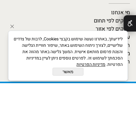
מי אנחנו
✕
עסקים לפי תחום
עסקים לפי אזור
עסקים מומלצים
לידיעתך, באתרנו נעשה שימוש בקבצי Cookies, לרבות של צדדים
המגזין העסקי
שלישיים, לצורך ניתוח השימוש באתר, שיפור חוויית הגלישה
והצגת פרסום מותאם אישית. המשך גלישה באתר מהווה את
מדריך לעסקים חדשים
הסכמתך לשימוש זה. לפרטים נוספים ניתן לעיין במדיניות
הצטרף כמומחה
הפרטיות.
מדיניות הפרטיות
מאשר
xwx © All Rights Reserved