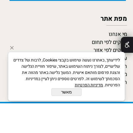
מפת אתר
מי אנחנו
✕
עסקים לפי תחום
עסקים לפי אזור
עסקים מומלצים
לידיעתך, באתרנו נעשה שימוש בקבצי Cookies, לרבות של צדדים
המגזין העסקי
שלישיים, לצורך ניתוח השימוש באתר, שיפור חוויית הגלישה
והצגת פרסום מותאם אישית. המשך גלישה באתר מהווה את
מדריך לעסקים חדשים
הסכמתך לשימוש זה. לפרטים נוספים ניתן לעיין במדיניות
הצטרף כמומחה
הפרטיות.
מדיניות הפרטיות
מאשר
xwx © All Rights Reserved