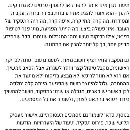
תיעוד נכון אינו אומר להפריז או להוסיף פרטים לא מדויקים.
להפך - הוא אומר להציג את העובדות בצורה ברורה, עקבית
ומסודרת. מה קרה, מתי קרה, איפה קרה, מה היה התפקיד של
העובד, איזו פעולה ביצע, מה הייתה הפגיעה, מתי פנה לטיפול
רפואי, אילו בדיקות נעשו ומהן המגבלות שנותרו. ככל שהמידע
מדויק יותר, כך קל יותר להבין את התמונה.
גם מעקב רפואי רציף חשוב מאוד. לפעמים עובד פונה לבדיקה
ראשונית, מקבל טיפול קצר וחוזר לשגרה, אבל הכאב ממשיך.
אם הוא לא חוזר לרופא, לא מבצע בדיקות ולא מתעד את
ההחמרה, עלול להיווצר רושם שהפגיעה הייתה קלה וחלפה.
לכן כאשר יש כאבים, מגבלה או שינוי בתפקוד, חשוב להמשיך
בירור רפואי בהתאם לצורך, ולשמור את כל המסמכים.
בנוסף, כדאי לשמור גם מסמכים תעסוקתיים: אישור מעסיק,
תלושי שכר, פירוט תפקיד, תיעוד של היעדרויות, הודעות