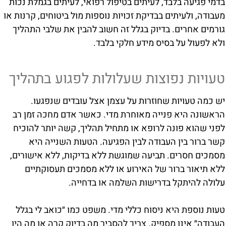
בדמי פגיעה בלבד, לעיתים בטיפול רפואי, לעיתים בגמלת נכות
מעבודה, ולעיתים בבדיקת זכויות נוספות מול ביטוחים, קרנות או
גורמים אחרים. בדיוק בגלל זה חשוב להבין את שלבי התהליך
ולא לפעול על בסיס מידע חלקי בלבד.
טעויות נפוצות שעלולות לפגוע בתהליך
יש כמה טעויות שחוזרות על עצמן אצל עובדים שנפגעו.
הראשונה היא פנייה מאוחרת מדי. כאשר אדם מחכה זמן רב
לפני שהוא פונה לרופא או מתחיל תהליך, קשה יותר להוכיח
קשר ברור בין העבודה לבין הפגיעה. הטעות השנייה היא
מסמכים חסרים. תביעה שמוגשת ללא בדיקות, ללא אישורים,
ללא תיאור ברור של האירוע או ללא מסמכים תעסוקתיים
עלולה להיתקל בדרישות השלמה או בדחייה.
טעות נוספת היא ניסוח כללי מדי. משפט כמו ״כואב לי בגלל
העבודה״ אינו מספיק. צריך להסביר מה בדיוק קרה או מה היו