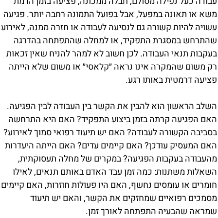
עבודה כעל נפילה מסולם, חבלה ממכונה, פציעה בזמן הרמת
משא או תאונה במפעל, אבל בפועל התמונה רחבה יותר. פגיעה
עשויה להיות קשורה גם לנסיעה לעבודה או חזרה ממנה, לאירוע
שהתרחש במסגרת התפקיד, או למחלה שהתפתחה בהדרגה
בעקבות תנאי העבודה. לכן חשוב לא למהר להניח שאין זכאות
רק משום שהמקרה אינו נראה ״קלאסי״ או משום שלא הייתה
פציעה דרמטית באותו רגע.
השלב הראשון הוא להבין את הקשר בין העבודה לבין הפגיעה.
האם הפגיעה קרתה בזמן ביצוע התפקיד? האם היא התרחשה
בסביבה הקשורה לעבודה? האם יש תיעוד רפואי סמוך לאירוע?
האם המעסיק עודכן? האם קיימים עדים? האם הייתה היעדרות
מהעבודה בעקבות הפגיעה? במקרים של מחלה תעסוקתית,
השאלות משתנות: כמה זמן עבד האדם באותם תנאים, לאילו
חומרים או עומסים נחשף, האם היו פעולות חוזרות, האם קיימים
מסמכים רפואיים שמחזקים את הקשר, והאם יש תיעוד
שמראה שהבעיה התפתחה לאורך זמן.