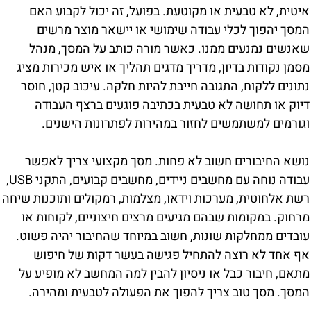
איטית, לא טבעית או מקוטעת. בפועל, זה יכול לקבוע האם
המסך יהפוך לכלי עבודה שימושי או יישאר מוצר מרשים
שאנשים נמנעים ממנו. כאשר מורה כותב על המסך, מנהל
מסמן נקודות בדיון, מדריך מדגים תהליך או איש מכירות מציג
נתונים ללקוח, התגובה חייבת להיות חלקה. עיכוב קטן, חוסר
דיוק או תחושה לא טבעית בכתיבה פוגעים ברצף העבודה
וגורמים למשתמשים לחזור במהירות לפתרונות הישנים.
נושא החיבורים חשוב לא פחות. מסך מקצועי צריך לאפשר
עבודה נוחה עם מחשבים ניידים, מחשבים קבועים, התקני USB,
רשת אלחוטית, מערכות וידאו, מצלמות, רמקולים ותוכנות שיחה
מרחוק. במקומות שבהם מגיעים מרצים חיצוניים, לקוחות או
עובדים ממחלקות שונות, חשוב במיוחד שהחיבור יהיה פשוט.
אף אחד לא רוצה להתחיל פגישה בעשר דקות של חיפוש
מתאם, חיבור כבל או ניסיון להבין למה המחשב לא מופיע על
המסך. מסך טוב צריך להפוך את הפעולה לטבעית ומהירה.