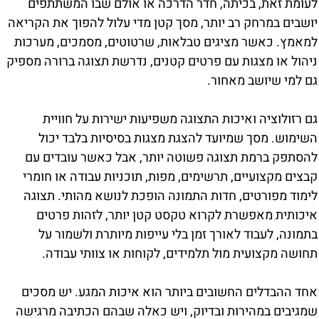
לעומת זאת, בכיתה, חדר הדרכה או אולם שבו המשתתפים
יושבים במרחק רב יותר, מסך קטן מדי עלול להפוך את הקריאה
למאמץ. כאשר מציגים טבלאות, שרטוטים, מסמכים, מערכות
ניהול או מצגות עם פרטים קטנים, נדרשת תצוגה ברורה מספיק
גם למי שיושב מאחור.
גם רזולוציה ואיכות התצוגה משפיעות ישירות על חוויית
השימוש. מסך שמיועד להצגת מצגות בסיסיות בלבד יכול
להסתפק ברמת תצוגה פשוטה יותר, אבל כאשר עובדים עם
קבצים מקצועיים, תרשימים, מפות, תוכניות עבודה או חומרי
לימוד מפורטים, חדות התמונה הופכת לנושא מהותי. תצוגה
איכותית מאפשרת לקרוא טקסט קטן יותר, לזהות פרטים
בתמונה, לעבוד לאורך זמן בלי עייפות מיותרת ולשמור על
תחושה מקצועית מול תלמידים, לקוחות או צוותי עבודה.
אחד ההבדלים החשובים ביותר הוא איכות המגע. יש מסכים
שמגיבים במהירות ובדיוק, ויש כאלה שבהם הכתיבה מרגישה