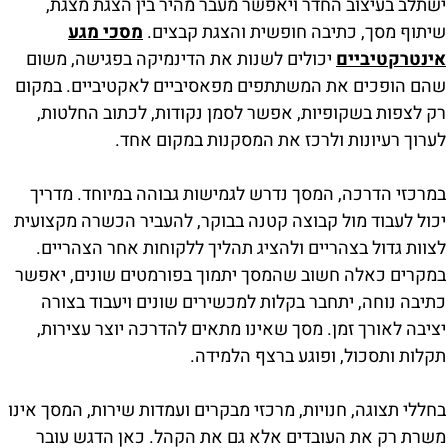
ישתלב בעיצוב החדר ויאפשר מעבר מהיר בין הצגת מצגת,
שיתוף מסך, כתיבה חופשית והצגת קבצים.
מסכי מגע
אינטרקטיביים
יכולים לשנות את הדינמיקה בפגישה, משום
שהם הופכים את המשתתפים מפאסיביים לאקטיביים. במקום
רק לצפות בשקופיות, אפשר לסמן נקודות, לכתוב החלטות,
לערוך רעיונות ולרכז את המסקנות במקום אחד.
במרכזי הדרכה, המסך נדרש לגמישות גבוהה במיוחד. מדריך
יכול לעבוד מול קבוצה קטנה בבוקר, להעביר הכשרה מקצועית
לצוות גדול בצהריים ולהציג תהליך ללקוחות אחר הצהריים.
במקרים כאלה חשוב שהמסך יתמוך בפורמטים שונים, יאפשר
כתיבה נוחה, יתחבר בקלות למכשירים שונים ויעבוד בצורה
יציבה לאורך זמן. מסך שאינו מתאים להדרכה יוצר עצירות,
תקלות ותסכול, ופוגע ברצף הלמידה.
בחללי תצוגה, חנויות, מרכזי מבקרים ועמדות שירות, המסך אינו
משרת רק את העובדים אלא גם את הקהל. כאן הדגש עובר