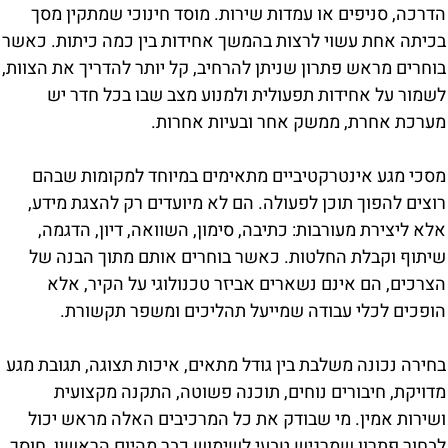
הדרכה, סניפים או עמדות שירות. מוסד חינוכי שמתקין מסך
בכיתה אחת עשוי לרצות בהמשך אחידות בין כמה כיתות. כאשר
בוחרים מראש פתרון שניתן להרחיב, קל יותר להדריך את הצוות,
לשמור על אחידות תפעולית ולמנוע מצב שבו בכל חדר יש
מערכת אחרת, ממשק אחר ובעיות אחרות.
מסכי מגע אינטרקטיביים מתאימים במיוחד למקומות שבהם
רוצים להפוך תוכן לפעולה. הם לא מיועדים רק להצגת מידע,
אלא ליצירת מעורבות: כתיבה, סימון, השוואה, דיון, הדגמה,
שיתוף וקבלת החלטות. כאשר בוחרים אותם מתוך הבנה של
הצרכים, הם אינם נשארים אביזר טכנולוגי על הקיר, אלא
הופכים לכלי עבודה שמייעל תהליכים ומשפר תקשורת.
בחירה נכונה משלבת בין גודל מתאים, איכות תצוגה, תגובת מגע
מדויקת, חיבורים נוחים, תוכנה פשוטה, התקנה מקצועית
ושירות אמין. מי שבודק את כל המרכיבים האלה מראש יכול
לבחור פתרון שמרגיש טבעי לשימוש כבר מהיום הראשון, חוסך