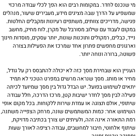
מי שנכנס לחדר. במקומות רבים הוא הפך לכלי עבודה מרכזי
שמשפיע על הדרך שבה מציגים מידע, מעבירים שיעור, מנהלים
פגישה, מדריכים צוותים, משתפים רעיונות ומקבלים החלטות.
במקום לעבוד עם שילוב מסורבל של מקרן, לוח מחיק, מחשב
נייד, כבלים, רמקולים ותוכנות שונות, יותר עסקים, מוסדות חינוך
וארגונים מחפשים פתרון אחד שמרכז את הפעילות בצורה
פשוטה, ברורה ונוחה יותר.
העניין הוא שבחירת מסך כזה לא יכולה להתבסס רק על גודל,
מחיר או מותג. מסך שנראה מרשים במפרט הטכני לא תמיד
יתאים לשימוש בפועל. יש הבדל גדול בין מסך שמיועד לכיתה
פעילה לבין מסך לחדר ישיבות קטן, מרכז הדרכה, חלל עבודה
שיתופי, אולם תצוגה או עמדת שירות ללקוחות. בכל מקום אופי
השימוש אחר: כמות המשתמשים שונה, מרחק הצפייה משתנה,
רמת התאורה אינה זהה, ולעיתים יש צורך בכתיבה מדויקת,
שיתוף אלחוטי, חיבור למחשבים, עבודה רציפה לאורך שעות