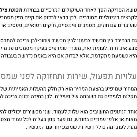
לות חוזרות.
ריקה הפך לאחד השיקולים המרכזיים בבחירת
מכונת צילום מ
דיגיטליים מסודרים. לכן כדאי לבדוק אם קיים מזין מסמכים או
עם חוזים, מסמכים פיננסיים, תיקים רפואיים, טפסים או תיעוד
רה בין מכשיר צבעוני לבין מכשיר שחור-לבן צריכה להתבסס על 
ותית. לעומת זאת, משרד שמדפיס בעיקר מסמכים פנימיים, חשבונ
עת מתקדמת, אלא לבדוק אם היא באמת נדרשת בעבודה היומיו
ת תפעול, שירות ותחזוקה לפני שמסתכל
מופיע בהצעת המחיר הוא רק חלק מהעלות האמיתית של מכונת ציל
לעיתים גם השבתה של פעילות. לכן בחירה נכונה צריכה להתבסס
ונים החשובים הוא עלות לעמוד. שני מכשירים יכולים להיראות
 אלפי עמודים בחודש, גם פער קטן בעלות לכל עמוד מצטבר לה