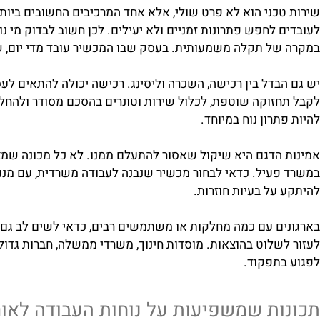
, ומה כולל השירות שמוצע יחד עם המכשיר.
כני הוא לא פרט שולי, אלא אחד המרכיבים החשובים ביותר בהח
 לחפש פתרונות זמניים ולא יעילים. לכן חשוב לבדוק מי נותן 
ל תקלה משמעותית. בעסק שבו המכשיר עובד מדי יום, שירות א
בדל בין רכישה, השכרה וליסינג. רכישה יכולה להתאים לעסקים
זוקה שוטפת, לכלול שירות וטונרים בהסכם מסודר ולהחליף ציוד
רון נוח במיוחד.
הדגם היא שיקול שאסור להתעלם ממנו. לא כל מכונה שמצלמת 
עיל. כדאי לבחור מכשיר שנבנה לעבודה משרדית, עם מנגנון יצי
על בעיות חוזרות.
ם עם כמה מחלקות או משתמשים רבים, כדאי לשים לב גם לאפשר
שלוט בהוצאות. מוסדות חינוך, משרדי ממשלה, חברות גדולות ו
תפקוד.