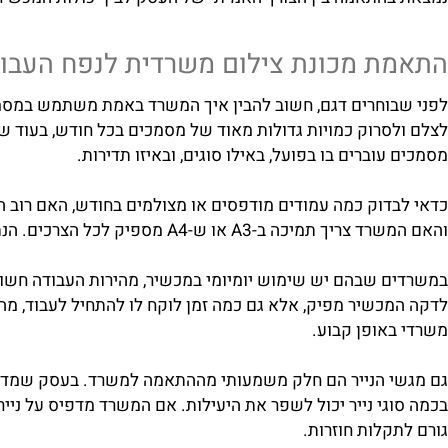
התאמה בין הצורך האמיתי של העסק לבין יכולות המכשיר, על
 מכונת צילום משרדית לנפח העבודה 
וחרים דגם, חשוב להבין איך המשרד באמת משתמש במסמכים. מס
סרוק כמויות גדולות מאוד של מסמכים בכל חודש, בעוד שמשר
וברים בו בפועל, באילו סוגים, ובאיזו תדירות.
דוק כמה עמודים מודפסים או מצולמים בחודש, האם רוב העבוד
 לכל הצרכים. הנתונים האלה עוזרים להימנע מבחירה במכשיר חלש מדי מצד אחד, או במערכת גדולה ומיותרת מצד שני.
 שבהם יש שימוש יומיומי במכשיר, מהירות העבודה חשובה במיוח
כשיר מפיק, אלא גם כמה זמן לוקח לו להתחיל לעבוד, מהו זמן
אופן קבוע.
 הנייר הם חלק משמעותי מההתאמה למשרד. בעסק שמדפיס הרבה
י נייר יכול לשפר את היעילות. אם המשרד מדפיס על נייר רגיל