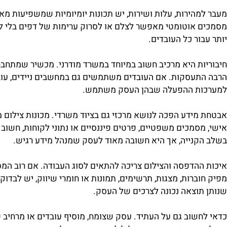
ת שמשפיעות על נוחות העבודה לאורך ז
הירות, עלות ושירות, יש תכונות יומיומיות שמשפיעות מאוד על
אוטומטי מאפשר לצלם או לסרוק ערימות של דפים בלי להכניס 
ר כל העובדים.
ת היא מרכיב חשוב במיוחד במשרד מודרני. מכשיר שמתחבר לר
עסקות. אם העובדים משתמשים גם במחשבים ניידים, עובדים 
ת ההפעלה שבהן העסק משתמש.
ידע הפכה לנושא מרכזי גם בציוד משרדי. מכונות צילום מתקד
סמכים משפטיים, פרטים פיננסיים או נתוני לקוחות, חשוב לו
נייה, אך היא חשובה מאוד לעסק שמנהל מידע רגיש.
הדפסה והצילום צריכה להתאים לסוג העבודה. אם רוב המסמכים 
רות, מצגות, תרשימים, תמונות או חומרי שיווק, יש לבדוק גם 