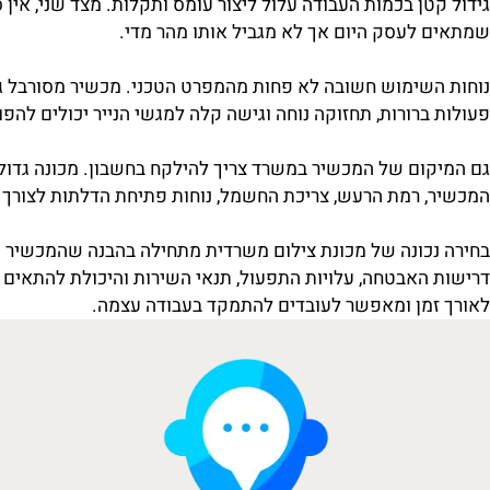
וצאה נכונה לצרכים של העסק.
שוב גם על העתיד. עסק שצומח, מוסיף עובדים או מרחיב פעילו
ן בכמות העבודה עלול ליצור עומס ותקלות. מצד שני, אין סיבה
לעסק היום אך לא מגביל אותו מהר מדי.
שימוש חשובה לא פחות מהמפרט הטכני. מכשיר מסורבל גורם לע
רורות, תחזוקה נוחה וגישה קלה למגשי הנייר יכולים להפוך את
ום של המכשיר במשרד צריך להילקח בחשבון. מכונה גדולה מדי,
רמת הרעש, צריכת החשמל, נוחות פתיחת הדלתות לצורך שירות וג
כונה של מכונת צילום משרדית מתחילה בהבנה שהמכשיר הוא חל
האבטחה, עלויות התפעול, תנאי השירות והיכולת להתאים את המ
מן ומאפשר לעובדים להתמקד בעבודה עצמה.