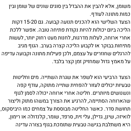
משומן, אלא להבין את ההבדל בין סוגים שונים של שומן ובין
כמות מתונה לעודף.
הצעד השלישי הוא להכניס תנועה קבועה. גם 15-20 דקות
הליכה ביום יכולות להיות נקודת פתיחה טובה. אפשר ללכת
אחרי ארוחה, לעלות מדרגות, לחנות מעט רחוק יותר, לעשות
מתיחות בבוקר או לקבוע הליכה קצרה בערב. הגוף מגיב
להרגלים שחוזרים על עצמם, ולכן פעילות מתונה וקבועה עדיפה
על מאמץ גדול שמחזיק זמן קצר בלבד.
הצעד הרביעי הוא לשפר את שגרת השתייה. מים וחליטות
טבעיות יכולים לעזור להפחית שתייה מתוקה, עודף קפה
ונשנושים מיותרים. חליטה אחרי ארוחה יכולה לסמן לגוף
שהארוחה הסתיימה, להרגיע את הצורך במשהו מתוק וליצור
תחושת סדר. כאשר החליטה מבוססת על צמחים כמו היביסקוס,
לואיזה, שינן, גדילן, עלי זית, סרפד, שומר, קלנדולה או רימון,
היא משתלבת בגישה טבעית שתומכת בגוף בצורה עדינה