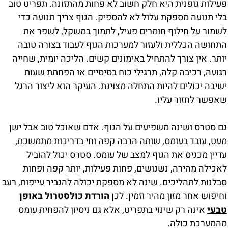
פעילות גופנית היא חלק חשוב לא פחות מהתזונה. תפריט טוב
בלי תנועה מספקת עלול לא להספיק. הגוף צריך תנועה כדי
לשמור על חילוף חומרים פעיל, לתמוך במשקל, לשפר את
התחושה הכללית ולעזור למערכות הגוף לעבוד בצורה טובה
יותר. אין צורך להתחיל באימונים קשים. הליכה יומית, שחייה
רגועה, רכיבה קלה, תרגילי כוח בסיסיים או הפחתת שעות
ישיבה יכולים להיות התחלה מצוינת. העיקר הוא ליצור הרגל
שאפשר לחזור עליו.
גם סטרס ושינה משפיעים על הגוף. אדם שאוכל טוב אבל ישן
מעט, עובד בעומס, שותה הרבה קפה וחי בדריכות מתמשכת,
עדיין מכניס את הגוף למצב של עומס. סטרס יכול להוביל
לאכילה מהירה, נשנושים, פחות פעילות, יותר קפה ופחות
סבלנות לתהליכים. שינה לא מספקת יכולה להגביר עייפות, רעב
וחיפוש אחר מזון מהיר וזמין. לכן
הורדת כולסטרול באופן
טבעי
אינה רק שינוי בתפריט, אלא גם ניסיון להפחית עומס
מהמערכת כולה.